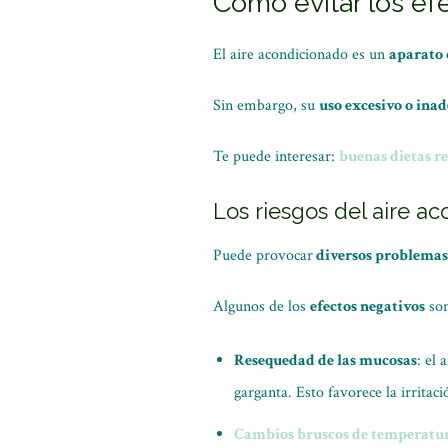
Cómo evitar los ef
El aire acondicionado es un
aparato 
Sin embargo, su
uso excesivo o ina
Te puede interesar:
buenas dietas r
Los riesgos del aire a
Puede provocar
diversos problemas
Algunos de los
efectos negativos
son
Resequedad de las mucosas
: el
garganta. Esto favorece la irritació
Cambios bruscos de temperatu