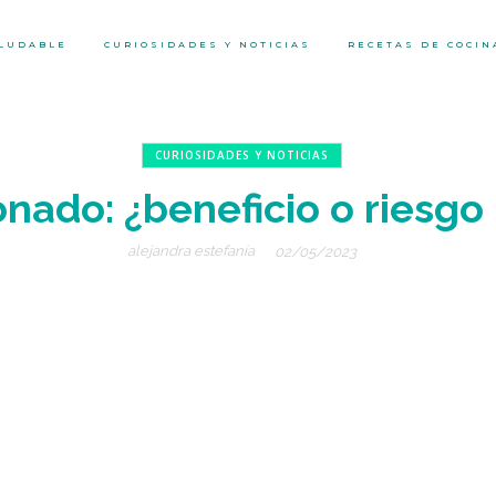
ALUDABLE
CURIOSIDADES Y NOTICIAS
RECETAS DE COCIN
CURIOSIDADES Y NOTICIAS
onado: ¿beneficio o riesgo 
alejandra estefanía
02/05/2023