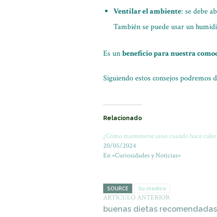
Ventilar el ambiente
: se debe a
También se puede usar un humidif
Es un
beneficio para nuestra como
Siguiendo estos consejos podremos di
Relacionado
¿Cómo mantenerse sano cuando hace calor
20/05/2024
En «Curiosidades y Noticias»
SOURCE
Su medico
ARTÍCULO ANTERIOR
buenas dietas recomendadas 