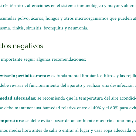
trés térmico, alteraciones en el sistema inmunológico y mayor vulnerabi
acumular polvo, ácaros, hongos y otros microorganismos que pueden afe
sma, rinitis, sinusitis, bronquitis y neumonía.
ctos negativos
s importante seguir algunas recomendaciones:
evisarlo periódicamente
: es fundamental limpiar los filtros y las reji
ebe revisar el funcionamiento del aparato y realizar una desinfección 
umedad adecuadas
: se recomienda que la temperatura del aire acondici
se debe mantener una humedad relativa entre el 40% y el 60% para evit
temperatura
: se debe evitar pasar de un ambiente muy frío a uno muy 
enos media hora antes de salir o entrar al lugar y usar ropa adecuada p