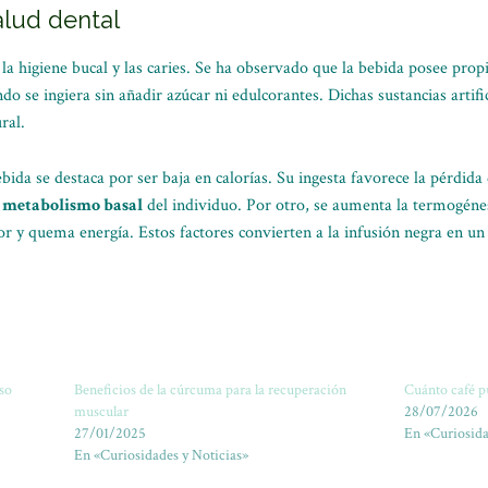
alud dental
la higiene bucal y las caries. Se ha observado que la bebida posee pro
do se ingiera sin añadir azúcar ni edulcorantes. Dichas sustancias artif
ral.
bida se destaca por ser baja en calorías. Su ingesta favorece la pérdi
l metabolismo basal
del individuo. Por otro, se aumenta la termogénes
or y quema energía. Estos factores convierten a la infusión negra en u
aso
Beneficios de la cúrcuma para la recuperación
Cuánto café p
muscular
28/07/2026
27/01/2025
En «Curiosida
En «Curiosidades y Noticias»