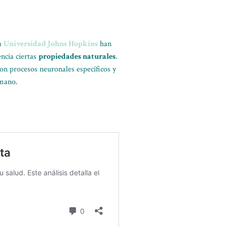
la
Universidad Johns Hopkins
han
encia ciertas
propiedades naturales
.
con procesos neuronales específicos y
umano.