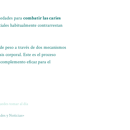
piedades para
combatir las caries
iciales habitualmente contrarrestan
da de peso a través de dos mecanismos
is corporal. Este es el proceso
n complemento eficaz para el
uedes tomar al día
des y Noticias»