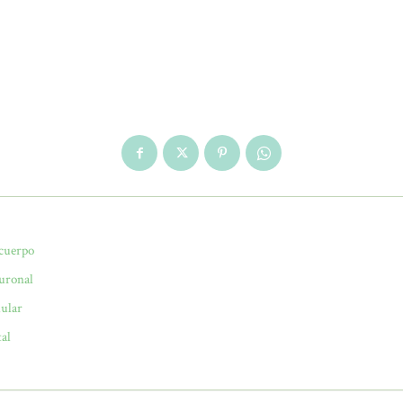
 cuerpo
euronal
lular
tal