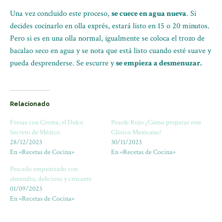
Una vez concluido este proceso,
se cuece en agua nueva
. Si
decides cocinarlo en olla exprés, estará listo en 15 o 20 minutos.
Pero si es en una olla normal, igualmente se coloca el trozo de
bacalao seco en agua y se nota que está listo cuando esté suave y
pueda desprenderse. Se escurre y
se empieza a desmenuzar.
Relacionado
Fresas con Crema, el Dulce
Pozole Rojo ¿Cómo preparar este
Secreto de México
Clásico Mexicano?
28/12/2023
30/11/2023
En «Recetas de Cocina»
En «Recetas de Cocina»
Pescado empanizado con
almendra, delicioso y crocante
01/09/2023
En «Recetas de Cocina»