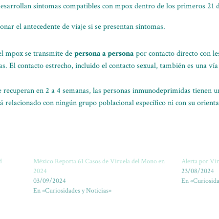
desarrollan síntomas compatibles con mpox dentro de los primeros 21 dí
nar el antecedente de viaje si se presentan síntomas.
 el mpox se transmite de
persona a persona
por contacto directo con les
s. El contacto estrecho, incluido el contacto sexual, también es una vía
e recuperan en 2 a 4 semanas, las personas inmunodeprimidas tienen u
tá relacionado con ningún grupo poblacional específico ni con su orient
d
México Reporta 61 Casos de Viruela del Mono en
Alerta por Vi
2024
23/08/2024
03/09/2024
En «Curiosida
En «Curiosidades y Noticias»