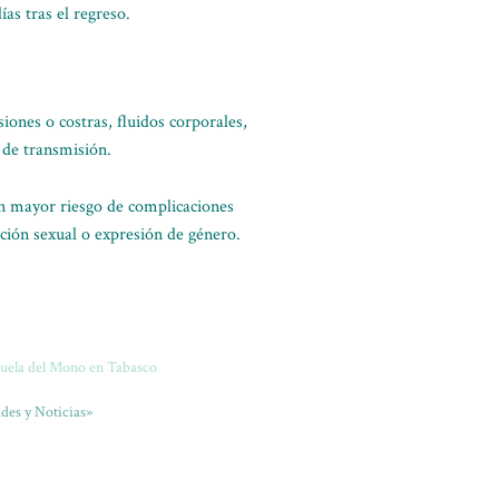
as tras el regreso.
iones o costras, fluidos corporales,
 de transmisión.
n mayor riesgo de complicaciones
ación sexual o expresión de género.
ruela del Mono en Tabasco
des y Noticias»