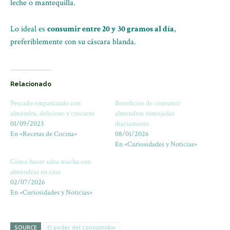
leche o mantequilla.
Lo ideal es
consumir entre 20 y 30 gramos al día
,
preferiblemente con su cáscara blanda.
Relacionado
Pescado empanizado con
Beneficios de consumir
almendra, delicioso y crocante
almendras remojadas
01/09/2023
diariamente
En «Recetas de Cocina»
08/01/2026
En «Curiosidades y Noticias»
Cómo hacer salsa macha con
almendras en casa
02/07/2026
En «Curiosidades y Noticias»
SOURCE
El poder del consumidor