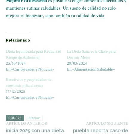
Mejorar tu descanso
es posible si eliges alimentos adecuados y
mantienes rutinas saludables. Un sueño de calidad no solo
mejora tu bienestar, sino también tu calidad de vida.
Relacionado
Dieta Equilibrada para Reducir el
La Dieta Sana es la Clave para
Riesgo de Alzheimer
Dormir Mejor
25/10/2024
28/03/2024
En «Curiosidades y Noticias»
En «Alimentación Saludable»
Beneficios y propiedades de
consumir piña al cenar
17/12/2025
En «Curiosidades y Noticias»
SOURCE
Infobae
ARTÍCULO ANTERIOR
ARTÍCULO SIGUIENTE
inicia 2025 con una dieta
puebla reporta caso de