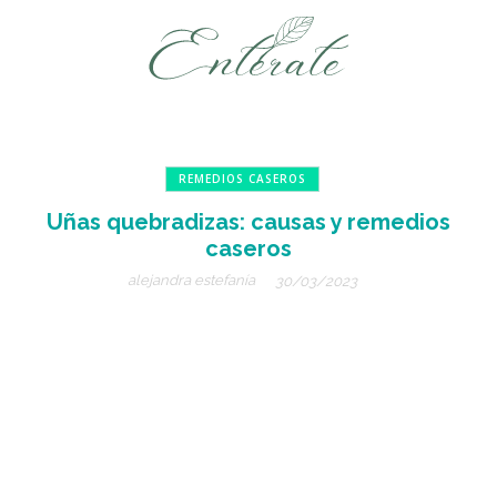
REMEDIOS CASEROS
Uñas quebradizas: causas y remedios
caseros
alejandra estefanía
30/03/2023