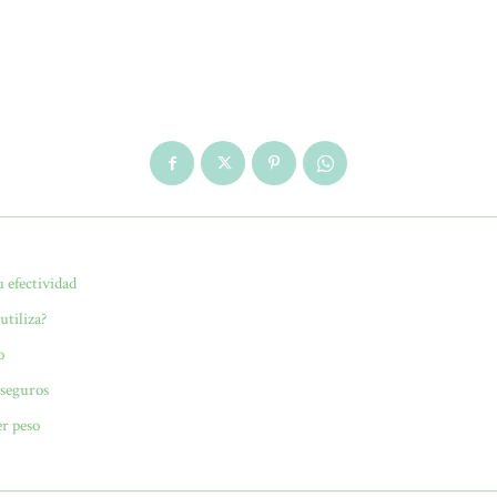
 efectividad
utiliza?
o
 seguros
er peso