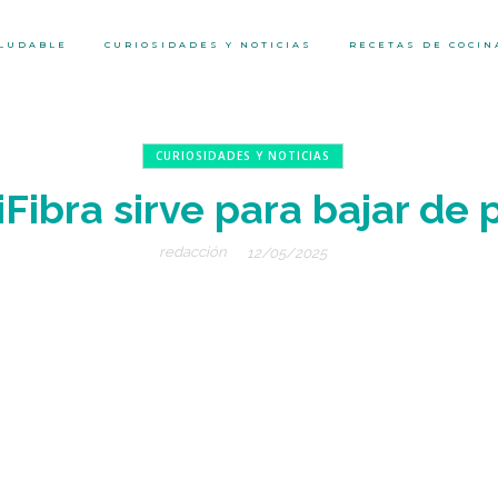
ALUDABLE
CURIOSIDADES Y NOTICIAS
RECETAS DE COCIN
CURIOSIDADES Y NOTICIAS
iFibra sirve para bajar de 
redacción
12/05/2025