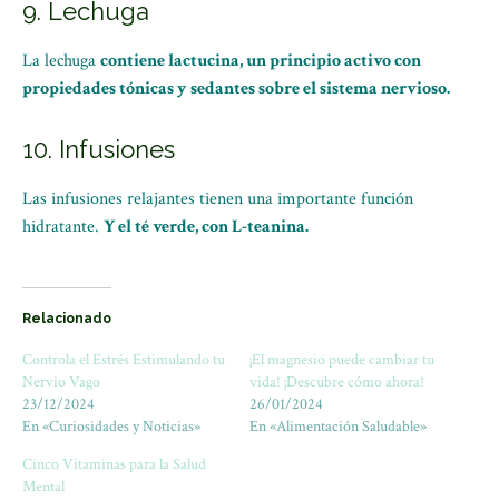
9. Lechuga
La lechuga
contiene lactucina, un principio activo con
propiedades tónicas y sedantes sobre el sistema nervioso.
10. Infusiones
Las infusiones relajantes tienen una importante función
hidratante.
Y el té verde, con L-teanina.
Relacionado
Controla el Estrés Estimulando tu
¡El magnesio puede cambiar tu
Nervio Vago
vida! ¡Descubre cómo ahora!
23/12/2024
26/01/2024
En «Curiosidades y Noticias»
En «Alimentación Saludable»
Cinco Vitaminas para la Salud
Mental