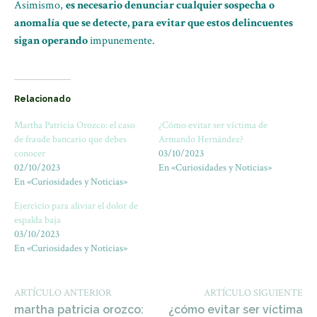
Asimismo,
es necesario denunciar cualquier sospecha o
anomalía que se detecte, para evitar que estos delincuentes
sigan operando
impunemente.
Relacionado
Martha Patricia Orozco: el caso
¿Cómo evitar ser víctima de
de fraude bancario que debes
Armando Hernández?
conocer
03/10/2023
02/10/2023
En «Curiosidades y Noticias»
En «Curiosidades y Noticias»
Ejercicio para aliviar el dolor de
espalda baja
03/10/2023
En «Curiosidades y Noticias»
ARTÍCULO ANTERIOR
ARTÍCULO SIGUIENTE
martha patricia orozco:
¿cómo evitar ser víctima