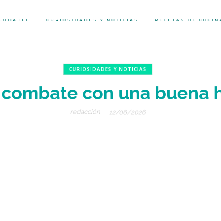
ALUDABLE
CURIOSIDADES Y NOTICIAS
RECETAS DE COCIN
CURIOSIDADES Y NOTICIAS
 combate con una buena hi
redacción
12/06/2026