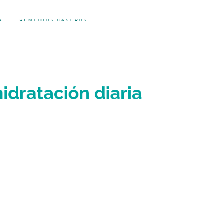
A
REMEDIOS CASEROS
dratación diaria