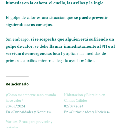
húmedas en la cabeza, el cuello, las axilas y la ingle
.
El golpe de calor es una situación que
se puede prevenir
siguiendo estos consejos
.
Sin embargo,
si se sospecha que alguien está sufriendo un
golpe de calor
, se debe
llamar inmediatamente al 911 o al
servicio de emergencias local
y aplicar las medidas de
primeros auxilios mientras llega la ayuda médica.
Relacionado
¿Cómo mantenerse sano cuando
Hidratación y Ejercicio en
hace calor?
Climas Cálidos
20/05/2024
02/07/2024
En «Curiosidades y Noticias»
En «Curiosidades y Noticias»
Varices: Fruta para prevenir y
tratarlas