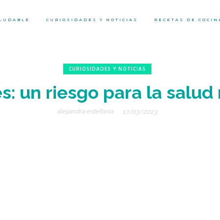
ALUDABLE
CURIOSIDADES Y NOTICIAS
RECETAS DE COCIN
CURIOSIDADES Y NOTICIAS
s: un riesgo para la salud
alejandra estefanía
17/03/2023