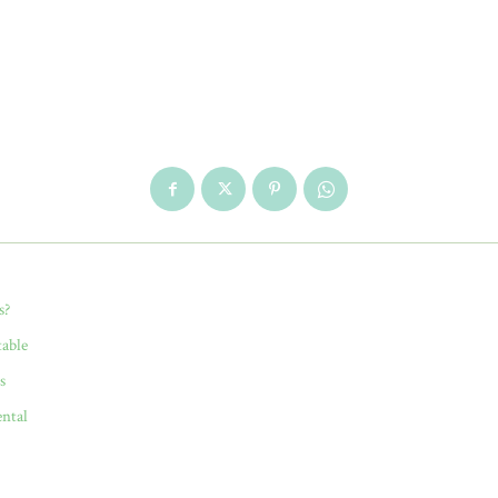
s?
table
s
ental