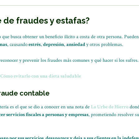
de fraudes y estafas?
ue busca obtener un beneficio ilícito a costa de otra persona. Pueden a
imas
, causando
estrés
,
depresión
,
ansiedad
y otros problemas.
reconocer y prevenir los fraudes más comunes y qué hacer si los sufres.
: Cómo evitarlo con una dieta saludable
fraude contable
tería es el que se dio a conocer en una nota de
La Urbe de Hierro
dond
cer servicios fiscales a personas y empresas
, prometiendo resolver s
pago por sus servicios, desaparece y deja a sus clientes en la indefen