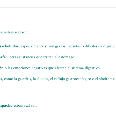
o estomacal son:
s o bebidas
, especialmente si son grasos, picantes o difíciles de digerir.
café
u otras sustancias que irritan el estómago.
ión
o las emociones negativas que afectan al sistema digestivo.
as
, como la gastritis, la
úlcera
, el reflujo gastroesofágico o el síndrome d
empacho
estomacal son: