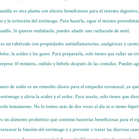
anilla es otra planta con efectos beneficiosos para el sistema digestiv
n y la irritación del estómago. Para hacerla, sigue el mismo procedim
anilla. Si quieres endulzarla, puedes añadir una cucharada de miel.
e es un tubérculo con propiedades antiinflamatorias, analgésicas y carm
lor, la acidez y los gases. Para prepararla, solo tienes que rallar un tr
 repose 10 minutos, cuélalo y bébelo después de las comidas. Puedes ag
onato de sodio es un remedio clásico para el empacho estomacal, ya qu
l estómago y alivia la acidez y el ardor. Para usarlo, solo tienes que di
erlo lentamente. No lo tomes más de dos veces al día ni si tienes hipe
es un alimento probiótico que contiene bacterias beneficiosas para el equi
 restaurar la función del estómago y a prevenir o tratar las diarreas ca