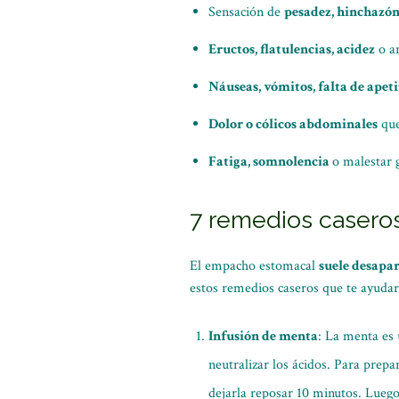
Sensación de
pesadez, hinchazón
Eructos, flatulencias, acidez
o ar
Náuseas, vómitos, falta de apeti
Dolor o cólicos abdominales
que
Fatiga, somnolencia
o malestar 
7 remedios caseros
El empacho estomacal
suele desapar
estos remedios caseros que te ayudará
Infusión de menta
: La menta es 
neutralizar los ácidos. Para prepa
dejarla reposar 10 minutos. Luego