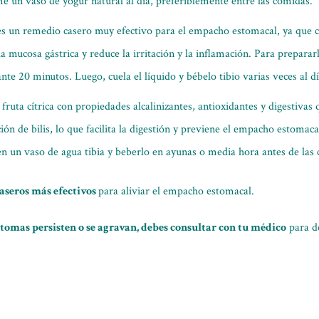
e un vaso de yogur natural al día, preferiblemente entre las comidas.
 es un remedio casero muy efectivo para el empacho estomacal, ya que 
 mucosa gástrica y reduce la irritación y la inflamación. Para prepararl
nte 20 minutos. Luego, cuela el líquido y bébelo tibio varias veces al dí
 fruta cítrica con propiedades alcalinizantes, antioxidantes y digestivas
ón de bilis, lo que facilita la digestión y previene el empacho estomaca
n un vaso de agua tibia y beberlo en ayunas o media hora antes de las
caseros más efectivos
para aliviar el empacho estomacal.
íntomas persisten o se agravan, debes consultar con tu médico
para d