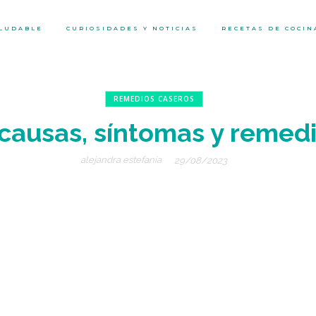
ALUDABLE
CURIOSIDADES Y NOTICIAS
RECETAS DE COCIN
REMEDIOS CASEROS
causas, síntomas y remedi
alejandra estefanía
29/08/2023