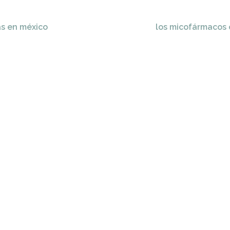
as en méxico
los micofármacos 