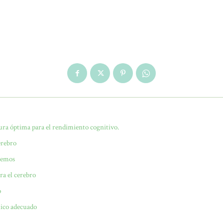
ura óptima para el rendimiento cognitivo.
erebro
tremos
ra el cerebro
o
ico adecuado