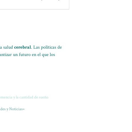
la salud
cerebral
. Las políticas de
antizar un futuro en el que los
emencia y la cantidad de sueño
des y Noticias»