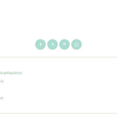
io poliquístico
rio
les