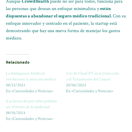
Aunque
CrowdHealth
puede no ser para todos, funciona para
las personas que desean un enfoque minimalista y
están
dispuestas a abandonar el seguro médico tradicional.
Con su
enfoque innovador y centrado en el paciente, la startup está
demostrando que hay una nueva forma de manejar los gastos
médicos.
Relacionado
La Inteligencia Artificial
Uso de ChatGPT en la Detección
revoluciona la atención médica
y el Tratamiento del Cáncer
08/12/2023
20/06/2024
En «Curiosidades y Noticias»
En «Curiosidades y Noticias»
¡Las larvas de pez cebra podrían
ser el futuro de la medicina!
08/01/2024
En «Curiosidades y Noticias»