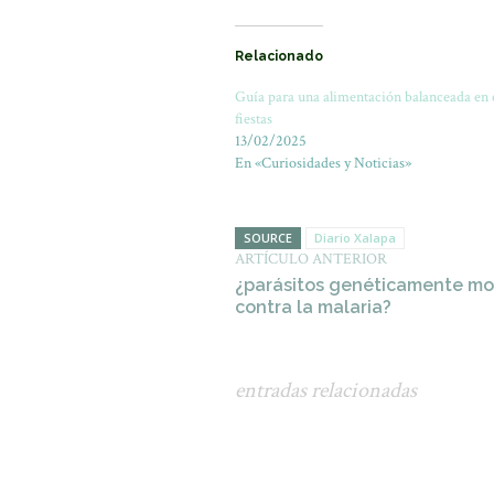
Relacionado
Guía para una alimentación balanceada en 
fiestas
13/02/2025
En «Curiosidades y Noticias»
SOURCE
Diario Xalapa
ARTÍCULO ANTERIOR
¿parásitos genéticamente mod
contra la malaria?
entradas relacionadas