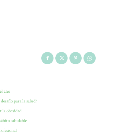
el año
 desafío para la salud?
r la obesidad
hábito saludable
rofesional