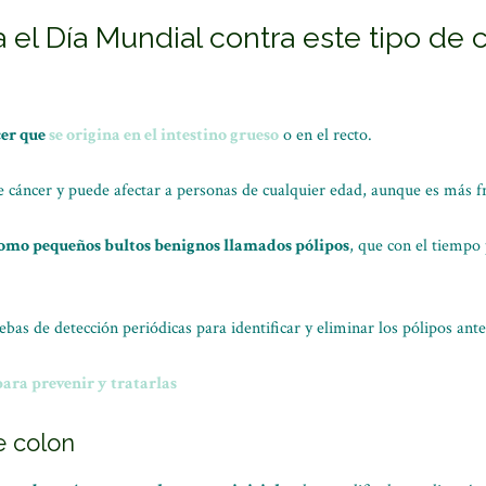
l Día Mundial contra este tipo de 
cer que
se origina en el intestino grueso
o en el recto.
cáncer y puede afectar a personas de cualquier edad, aunque es más f
omo pequeños bultos benignos llamados pólipos
, que con el tiempo
ebas de detección periódicas para identificar y eliminar los pólipos ant
para prevenir y tratarlas
e colon