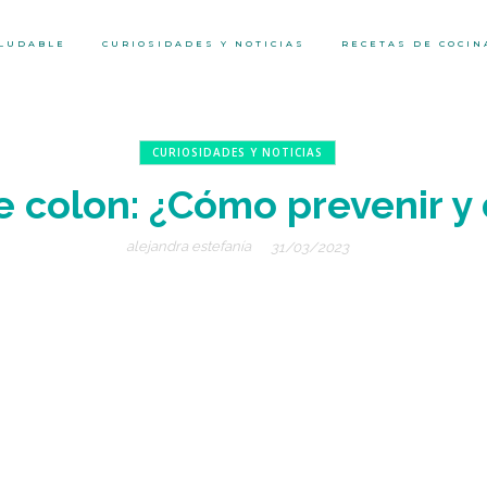
ALUDABLE
CURIOSIDADES Y NOTICIAS
RECETAS DE COCIN
CURIOSIDADES Y NOTICIAS
 colon: ¿Cómo prevenir y
alejandra estefanía
31/03/2023