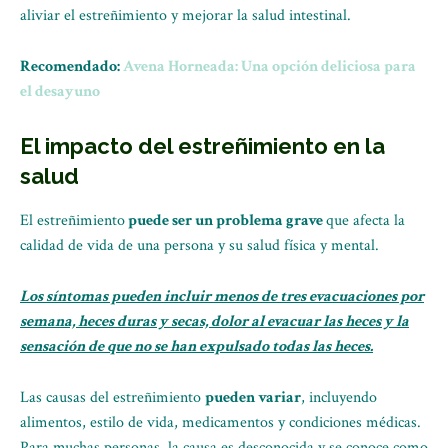
aliviar el estreñimiento y mejorar la salud intestinal.
Recomendado:
Avena Horneada: Una opción deliciosa para
el desayuno
El impacto del estreñimiento en la
salud
El estreñimiento
puede ser un problema grave
que afecta la
calidad de vida de una persona y su salud física y mental.
Los síntomas pueden incluir menos de tres evacuaciones por
semana, heces duras y secas, dolor al evacuar las heces y la
sensación de que no se han expulsado todas las heces.
Las causas del estreñimiento
pueden variar
, incluyendo
alimentos, estilo de vida, medicamentos y condiciones médicas.
Para muchas personas, la causa es desconocida y se conoce como