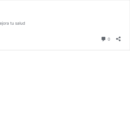
jora tu salud
comentari
0